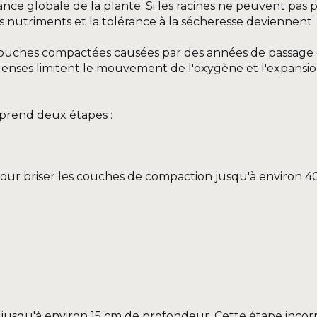
ce globale de la plante. Si les racines ne peuvent pas 
es nutriments et la tolérance à la sécheresse deviennent
ouches compactées causées par des années de passage 
denses limitent le mouvement de l'oxygène et l'expansi
prend deux étapes :
our briser les couches de compaction jusqu'à environ 4
el jusqu'à environ 15 cm de profondeur. Cette étape inco