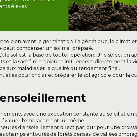
ents élevés.
e bien avant la germination. La génétique, le climat et
a ne peut compenser un sol mal préparé.
le sol est la base de toute l'opération. Une sélection a
ments et la santé microbienne influencent directement la 
nce aux maladies et la qualité du rendement final.
ntielles pour choisir et préparer le sol agricole pour la c
t ensoleillement
nements avec une exposition constante au soleil et un
l d'évaluer l'emplacement lui-même.
heures d'ensoleillement direct par jour pour une croiss
 Les champs entourés de forêts denses, de vallées ombra