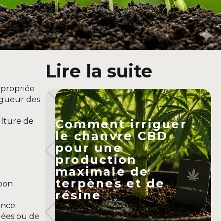
Lire la suite
ppropriée
vigueur des
ulture de
Comment irriguer
le chanvre CBD
pour une
production
maximale de
terpènes et de
 bon
résine
ance
gées ou de