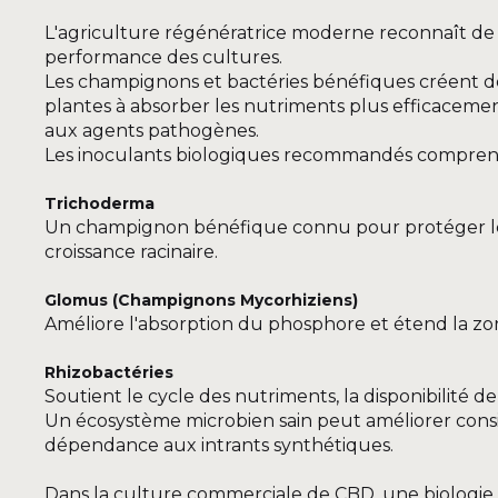
L'agriculture régénératrice moderne reconnaît de p
performance des cultures.
Les champignons et bactéries bénéfiques créent des
plantes à absorber les nutriments plus efficacemen
aux agents pathogènes.
Les inoculants biologiques recommandés compren
Trichoderma
Un champignon bénéfique connu pour protéger les 
croissance racinaire.
Glomus (Champignons Mycorhiziens)
Améliore l'absorption du phosphore et étend la zone
Rhizobactéries
Soutient le cycle des nutriments, la disponibilité de
Un écosystème microbien sain peut améliorer consid
dépendance aux intrants synthétiques.
Dans la culture commerciale de CBD, une biologie r