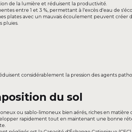
ion de la lumière et réduisent la productivité.
entes entre 1 et 3 %, permettant à l'excès d'eau de s'éc
ones plates avec un mauvais écoulement peuvent créer 
 pluies.
 réduisent considérablement la pression des agents path
position du sol
moneux ou sablo-limoneux bien aérés, riches en matière 
évelopper rapidement tout en maintenant une bonne rét
te.
uvent négligés est la Capacité d'Échange Cationique (CEC