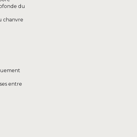
rofonde du
du chanvre
iquement
ses entre