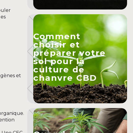
ouler
des
Comment
choisir et
préparer votre
sol pour la
culture de
ogènes et
chanvre CBD
organique.
ention
). Une CEC