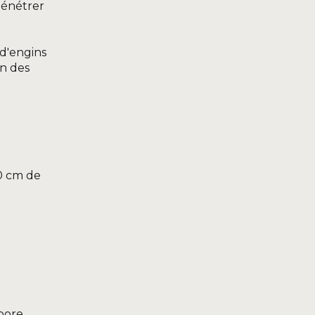
pénétrer
d'engins
on des
0 cm de
rpore