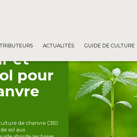
STRIBUTEURS
ACTUALITÉS
GUIDE DE CULTURE
r et
ol pour
hanvre
 culture de chanvre CBD
 de sol aux
guide aborde les bases