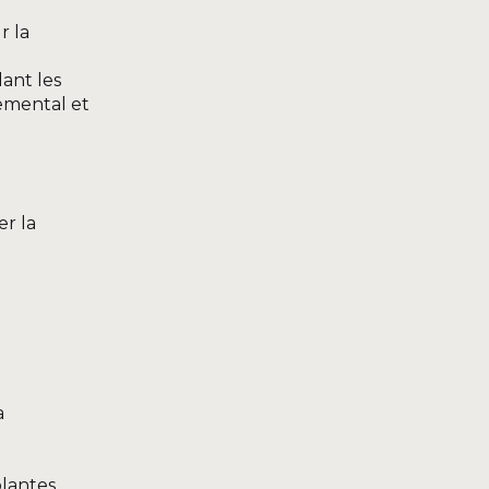
r la
ant les
nemental et
r la
a
plantes