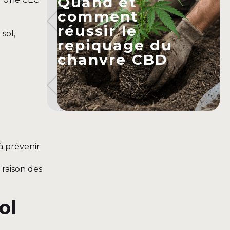
Quand et
comment
réussir le
sol,
repiquage du
chanvre CBD
à prévenir
 raison des
ol