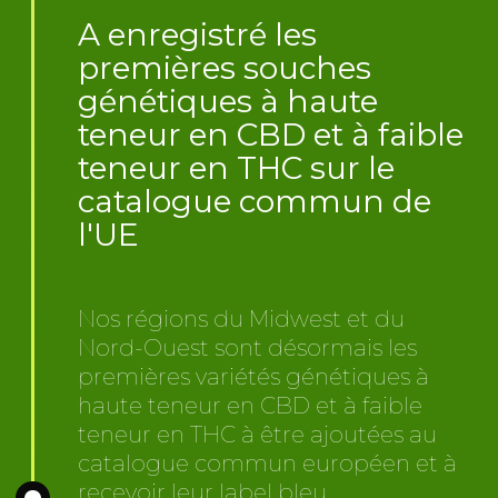
A enregistré les
premières souches
génétiques à haute
teneur en CBD et à faible
teneur en THC sur le
catalogue commun de
l'UE
Nos régions du Midwest et du
Nord-Ouest sont désormais les
premières variétés génétiques à
haute teneur en CBD et à faible
teneur en THC à être ajoutées au
catalogue commun européen et à
recevoir leur label bleu.