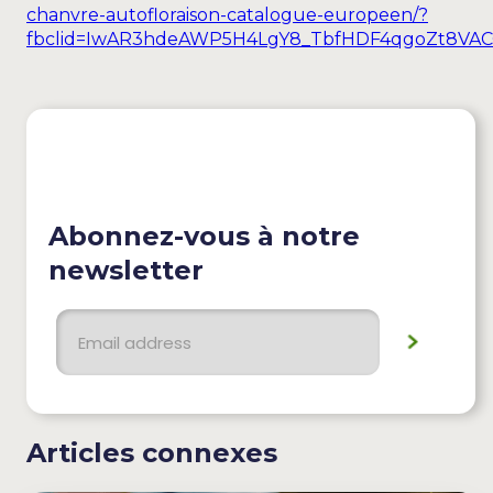
chanvre-autofloraison-catalogue-europeen/?
fbclid=IwAR3hdeAWP5H4LgY8_TbfHDF4qgoZt8V
Abonnez-vous à notre
newsletter
Articles connexes