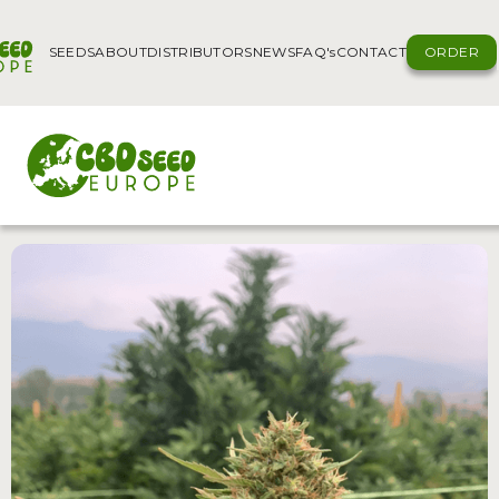
SEEDS
ABOUT
DISTRIBUTORS
NEWS
FAQ's
CONTACT
ORDER